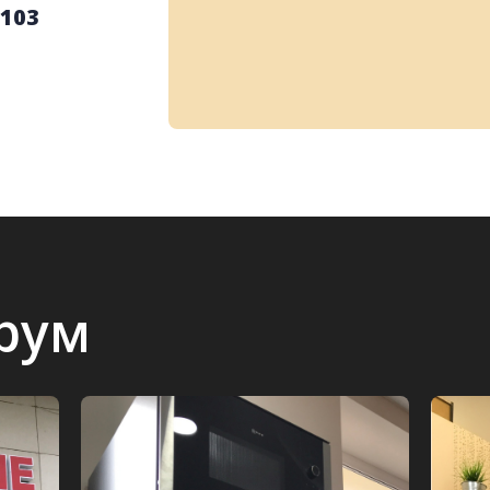
 103
рум